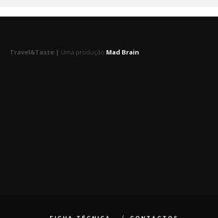
Travel&Taste |
Uma produção
Mad Brain