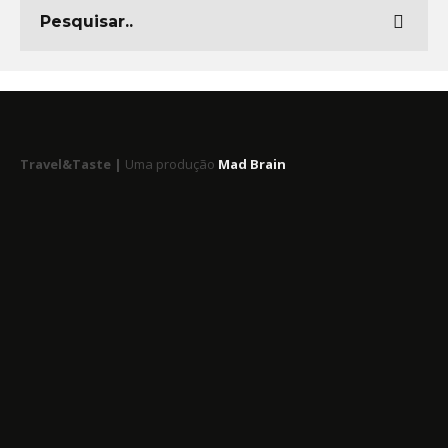
Travel&Taste |
Uma produção
Mad Brain