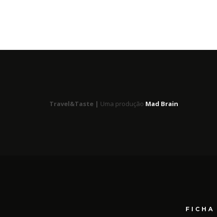
Travel&Taste |
Uma produção
Mad Brain
FICHA