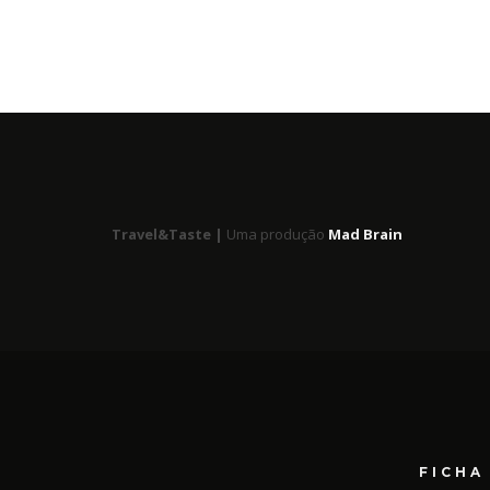
Travel&Taste |
Uma produção
Mad Brain
FICHA