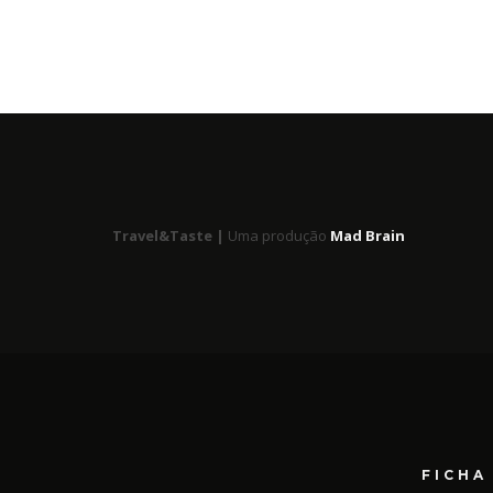
Travel&Taste |
Uma produção
Mad Brain
FICHA