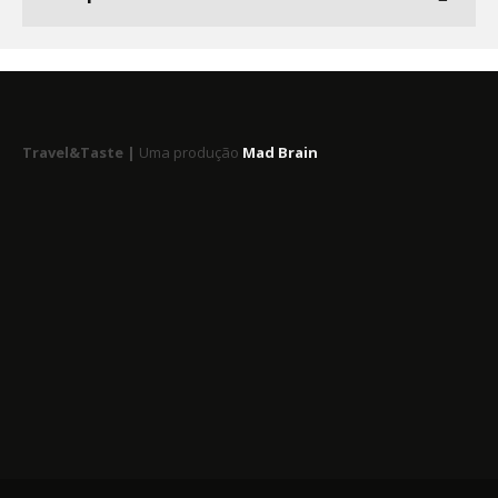
Travel&Taste |
Uma produção
Mad Brain