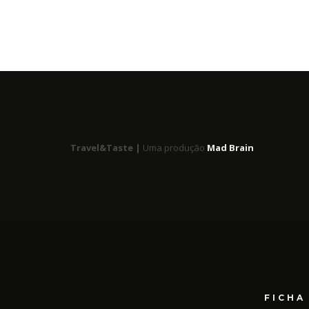
Travel&Taste |
Uma produção
Mad Brain
FICHA