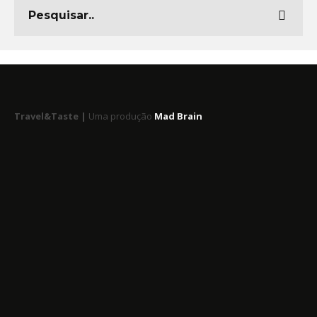
Travel&Taste |
Uma produção
Mad Brain