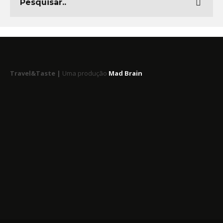
Travel&Taste |
Uma produção
Mad Brain