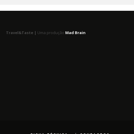
Travel&Taste |
Uma produção
Mad Brain