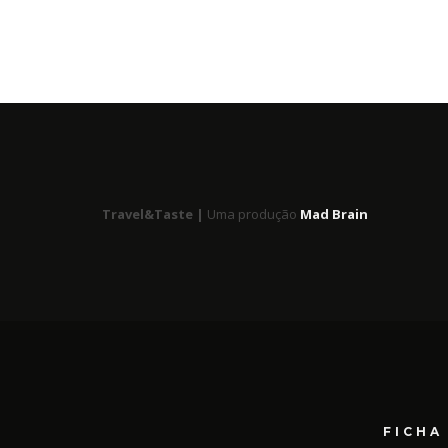
Travel&Taste |
Uma produção
Mad Brain
FICHA