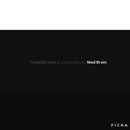
Travel&Taste |
Uma produção
Mad Brain
FICHA