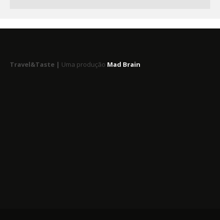
Travel&Taste |
Uma produção
Mad Brain