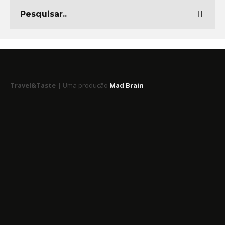
Travel&Taste |
Uma produção
Mad Brain