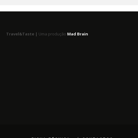
Travel&Taste |
Uma produção
Mad Brain