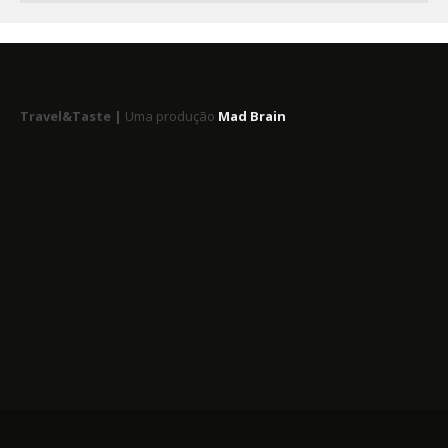
Travel&Taste |
Uma produção
Mad Brain