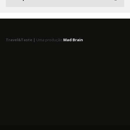
Travel&Taste |
Uma produção
Mad Brain