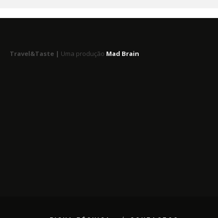
Travel&Taste |
Uma produção
Mad Brain