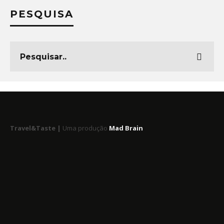
PESQUISA
Travel&Taste |
Uma produção
Mad Brain