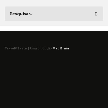
Travel&Taste |
Uma produção
Mad Brain