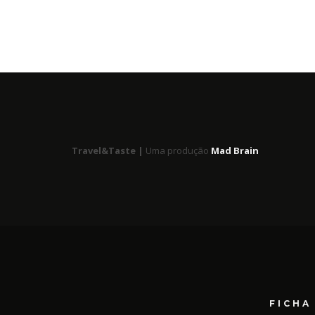
Travel&Taste |
Uma produção
Mad Brain
FICHA