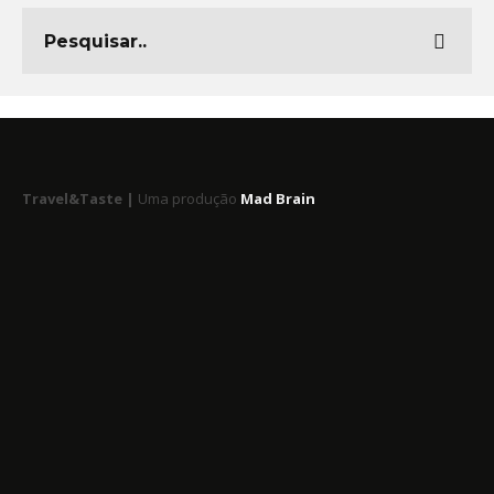
Travel&Taste |
Uma produção
Mad Brain