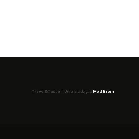
Travel&Taste |
Uma produção
Mad Brain