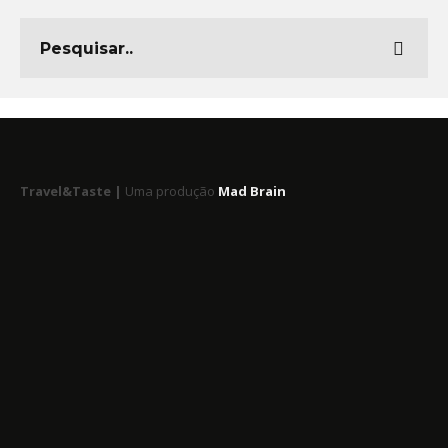
Travel&Taste |
Uma produção
Mad Brain