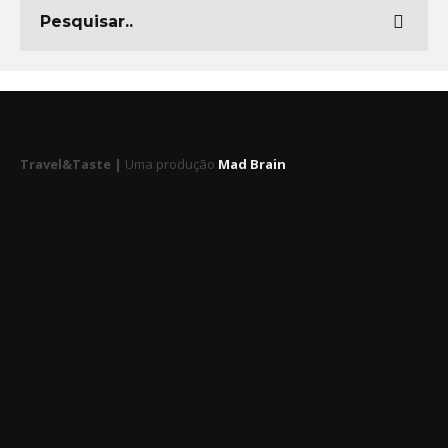
Travel&Taste |
Uma produção
Mad Brain