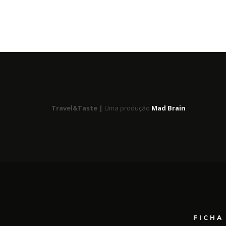
Travel&Taste |
Uma produção
Mad Brain
FICHA