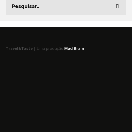
Travel&Taste |
Uma produção
Mad Brain