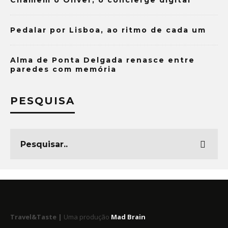
Chamem o Oliver, o concierge digital
Pedalar por Lisboa, ao ritmo de cada um
Alma de Ponta Delgada renasce entre
paredes com memória
PESQUISA
Travel&Taste |
Uma produção
Mad Brain