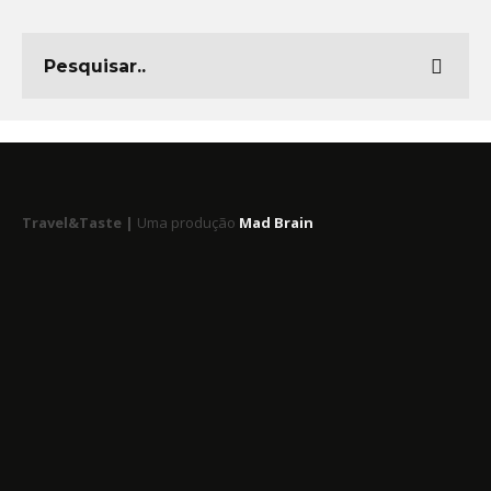
Travel&Taste |
Uma produção
Mad Brain