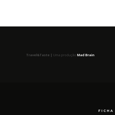
Travel&Taste |
Uma produção
Mad Brain
FICHA