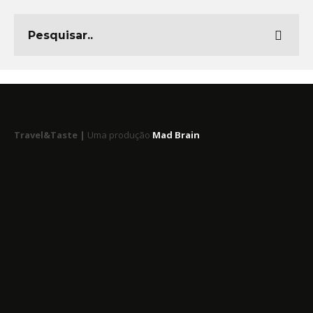
Travel&Taste |
Uma produção
Mad Brain