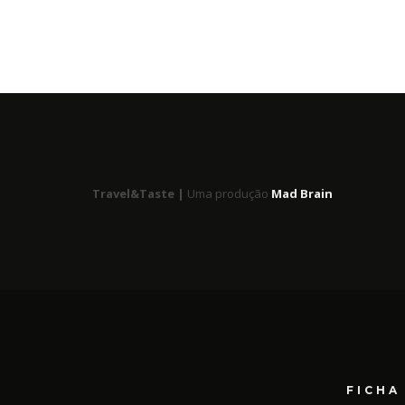
Travel&Taste |
Uma produção
Mad Brain
FICHA