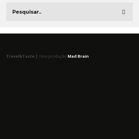
Travel&Taste |
Uma produção
Mad Brain