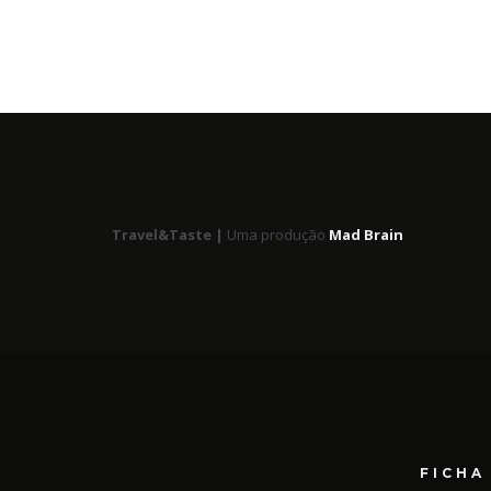
Travel&Taste |
Uma produção
Mad Brain
FICHA