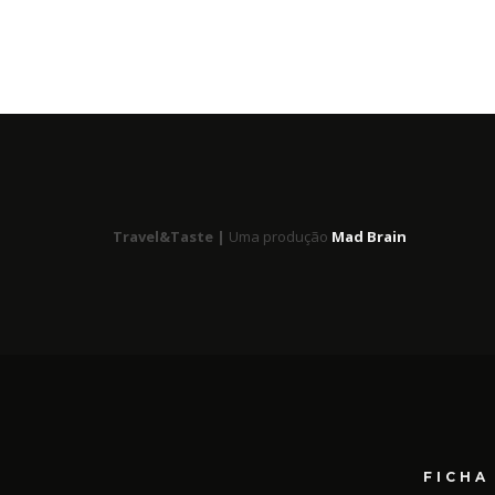
Travel&Taste |
Uma produção
Mad Brain
FICHA