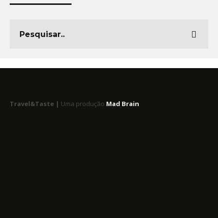
Travel&Taste |
Uma produção
Mad Brain