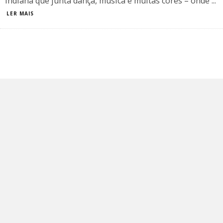
indiana que junta dança, música e muitas cores – onde
...
LER MAIS