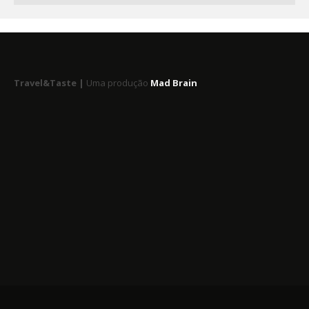
Travel&Taste |
Uma produção
Mad Brain