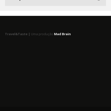
Travel&Taste |
Uma produção
Mad Brain