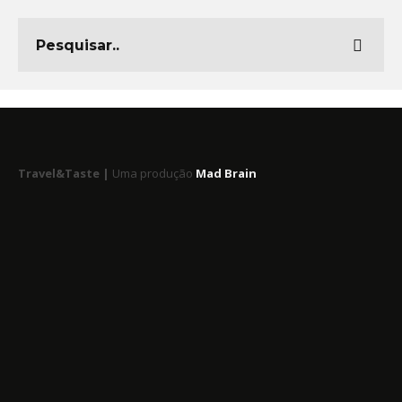
Travel&Taste |
Uma produção
Mad Brain