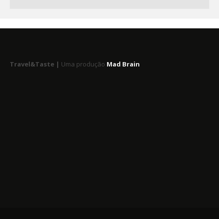
Travel&Taste |
Uma produção
Mad Brain