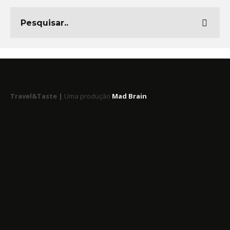
Travel&Taste |
Uma produção
Mad Brain