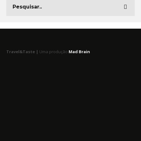
Travel&Taste |
Uma produção
Mad Brain