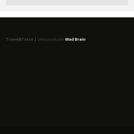
Travel&Taste |
Uma produção
Mad Brain