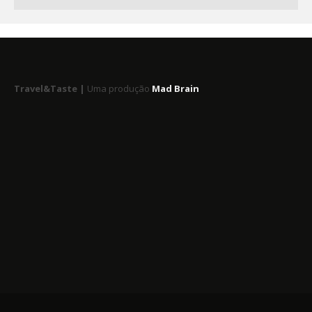
Travel&Taste |
Uma produção
Mad Brain