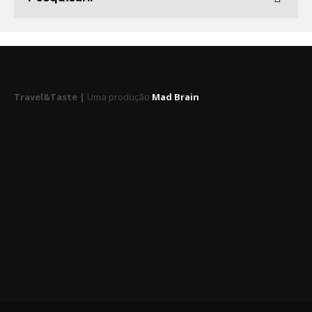
Travel&Taste |
Uma produção
Mad Brain