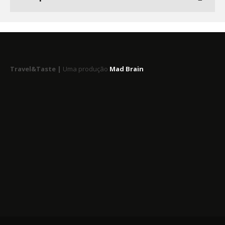
Travel&Taste |
Uma produção
Mad Brain