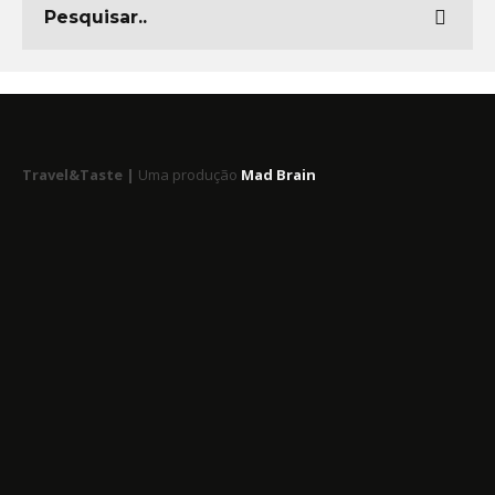
Travel&Taste |
Uma produção
Mad Brain