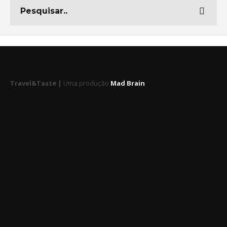
Travel&Taste |
Uma produção
Mad Brain