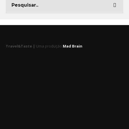
Travel&Taste |
Uma produção
Mad Brain