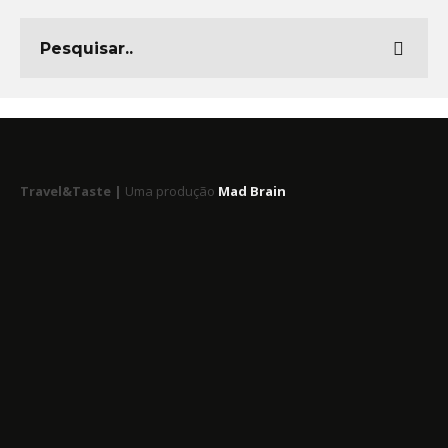
Travel&Taste |
Uma produção
Mad Brain